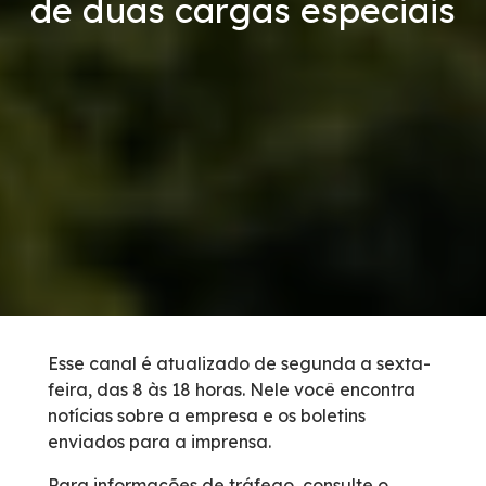
de duas cargas especiais
Links Úteis
Carta ao Usuário
Notícias
Sustentabilidade
Compromissos Voluntários ESG
Projetos Socioambientais
Esse canal é atualizado de segunda a sexta-
feira, das 8 às 18 horas. Nele você encontra
Política de Gestão Integrada
notícias sobre a empresa e os boletins
enviados para a imprensa.
Ações Ambientais
Para informações de tráfego, consulte o