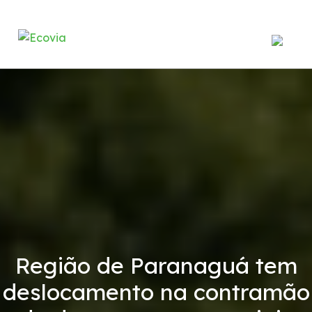
Institucional
A Ecovia
Balanço Patrimonial
Demonstrações Financeiras
Contrato de Concessão
Região de Paranaguá tem
deslocamento na contramão
Serviços