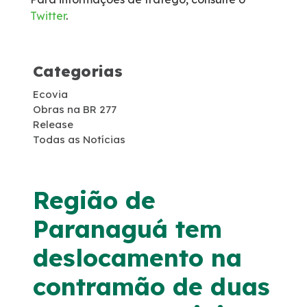
Twitter
.
Obras Acordo Leniência
Passarela Ayrton Senna
Categorias
Ecovia
Passarela KM 77
Obras na BR 277
Release
Duplicação PR-407
Todas as Notícias
Região de
Paranaguá tem
deslocamento na
contramão de duas