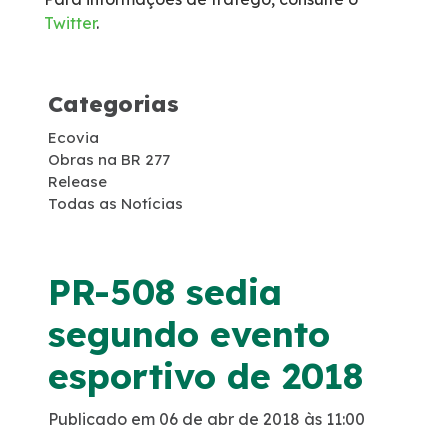
Twitter
.
Obras Acordo Leniência
Passarela Ayrton Senna
Categorias
Ecovia
Passarela KM 77
Obras na BR 277
Release
Duplicação PR-407
Todas as Notícias
PR-508 sedia
segundo evento
esportivo de 2018
Publicado em 06 de abr de 2018 às 11:00