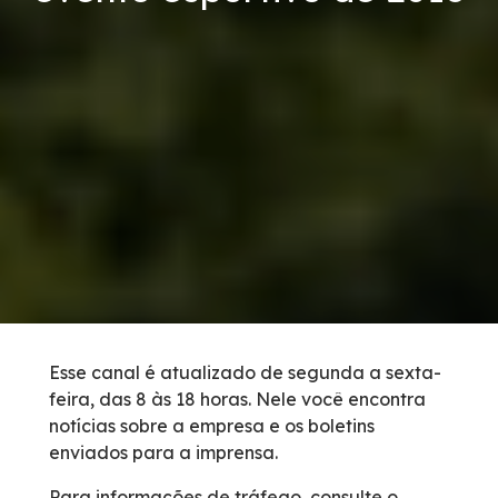
Links Úteis
Carta ao Usuário
Notícias
Sustentabilidade
Compromissos Voluntários ESG
Projetos Socioambientais
Esse canal é atualizado de segunda a sexta-
feira, das 8 às 18 horas. Nele você encontra
Política de Gestão Integrada
notícias sobre a empresa e os boletins
enviados para a imprensa.
Ações Ambientais
Para informações de tráfego, consulte o