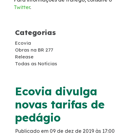
Twitter
.
Obras Acordo Leniência
Passarela Ayrton Senna
Categorias
Ecovia
Passarela KM 77
Obras na BR 277
Release
Duplicação PR-407
Todas as Notícias
Ecovia divulga
novas tarifas de
pedágio
Publicado em 09 de dez de 2019 às 17:00