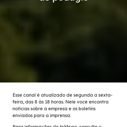
Links Úteis
Carta ao Usuário
Notícias
Sustentabilidade
Compromissos Voluntários ESG
Projetos Socioambientais
Esse canal é atualizado de segunda a sexta-
feira, das 8 às 18 horas. Nele você encontra
Política de Gestão Integrada
notícias sobre a empresa e os boletins
enviados para a imprensa.
Ações Ambientais
Para informações de tráfego, consulte o