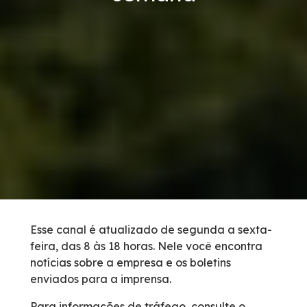
Links Úteis
Carta ao Usuário
Notícias
Sustentabilidade
Compromissos Voluntários ESG
Projetos Socioambientais
Esse canal é atualizado de segunda a sexta-
feira, das 8 às 18 horas. Nele você encontra
Política de Gestão Integrada
notícias sobre a empresa e os boletins
enviados para a imprensa.
Ações Ambientais
Para informações de tráfego, consulte o