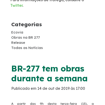
Twitter
.
Obras Acordo Leniência
Passarela Ayrton Senna
Categorias
Ecovia
Passarela KM 77
Obras na BR 277
Release
Duplicação PR-407
Todas as Notícias
BR-277 tem obras
durante a semana
Publicado em 14 de out de 2019 às 17:00
A partir das 9h desta terça-feira (15), a