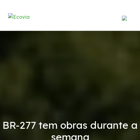
Institucional
A Ecovia
Balanço Patrimonial
Demonstrações Financeiras
Contrato de Concessão
BR-277 tem obras durante a
Serviços
semana