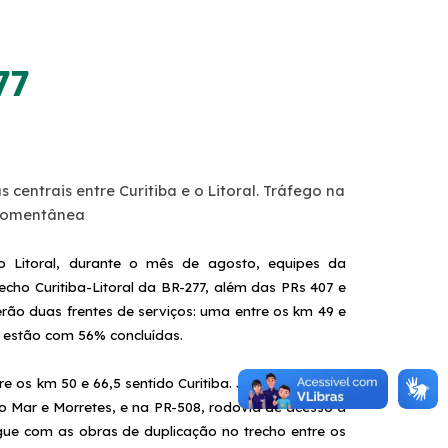
77
centrais entre Curitiba e o Litoral. Tráfego na
 momentânea
o Litoral, durante o mês de agosto, equipes da
cho Curitiba-Litoral da BR-277, além das PRs 407 e
erão duas frentes de serviços: uma entre os km 49 e
á estão com 56% concluídas.
os km 50 e 66,5 sentido Curitiba. Já nos km 51 ao
o Mar e Morretes, e na PR-508, rodovia de acesso à
gue com as obras de duplicação no trecho entre os