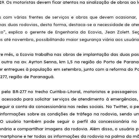
 19. Os motoristas devem ficar atentos na sinalização de obras ao
 com várias frentes de serviços e obras que devem ocasionar, a
 nas duas rodovias, desta forma, destaca-se a necessidade de ate
ço”, explica o gerente de Engenharia da Ecovia, Jean Zolett. S
as até novembro, possibilitando maior segurança viária aos usuár
te mês, a Ecovia trabalha nas obras de implantação das duas pa
e outra na av. Ayrton Senna, km 1,5 na região do Porto de Para
r entregues à população em setembro, junto com a reforma do Post
-277, região de Paranaguá.
r pela BR-277 no trecho Curitiba-Litoral, motoristas e passageir
 acessado para solicitar serviços de atendimento à emergências
guir a conta da concessionária nas redes sociais. No Twitter, o p
informações sobre as condições de tráfego na rodovia, sendo u
 O usuário também pode seguir o perfil da concessionária n
onária e compartilhar imagens da rodovia. Além disso, o usuário 
martphone e ter todas as informações da rodovia na palma da 