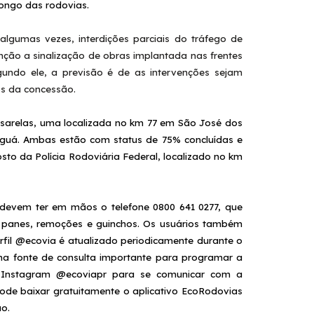
 longo das rodovias.
lgumas vezes, interdições parciais do tráfego de
nção a sinalização de obras implantada nas frentes
egundo ele, a previsão é de as intervenções sejam
ios da concessão.
ssarelas, uma localizada no km 77 em São José dos
naguá. Ambas estão com status de 75% concluídas e
o da Polícia Rodoviária Federal, localizado no km
os devem ter em mãos o telefone 0800 641 0277, que
, panes, remoções e guinchos. Os usuários também
erfil @ecovia é atualizado periodicamente durante o
ma fonte de consulta importante para programar a
o Instagram @ecoviapr para se comunicar com a
pode baixar gratuitamente o aplicativo EcoRodovias
mão.