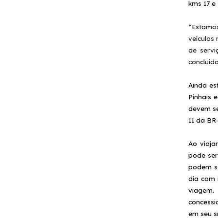
kms 17 e
“Estamos
veículos
de servi
concluíd
Ainda es
Pinhais 
devem se
11 da BR
Ao viaja
pode ser
podem se
dia com 
viagem.
concessi
em seu s