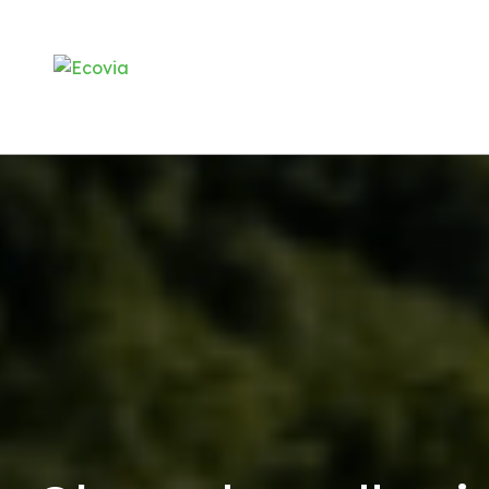
Institucional
A Ecovia
Balanço Patrimonial
Demonstrações Financeiras
Contrato de Concessão