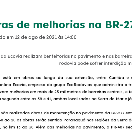
as de melhorias na BR-2
do em 12 de ago de 2021 às 14:00
da Ecovia realizam benfeitorias no pavimento e nas barreiras 
rodovia pode sofrer interdição
7 está em obras ao longo da sua extensão, entre Curitiba e 
onária Ecovia, empresa do grupo EcoRodovias que administra o tre
lizam melhorias em mais de 23 mil metros de barreiras centrais, e t
a segunda entre os 38 e 41, ambas localizadas na Serra do Mar e j
ão realizadas obras de manutenção no pavimento da BR-277 entre 
30 ao 20 as obras serão sentido Paranaguá nas regiões da Serra d
, no km 13 ao 30. Além das melhorias no pavimento, a PR-407 se