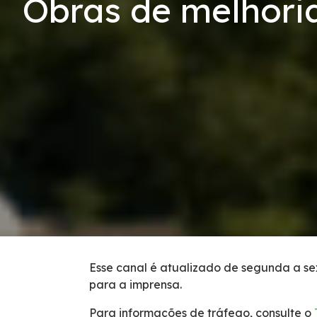
Obras de melhori
Serviços
Links Úteis
Carta ao Usuário
Notícias
Sustentabilidade
Compromissos Voluntários ESG
Projetos Socioambientais
Esse canal é atualizado de segunda a sex
para a imprensa.
Política de Gestão Integrada
Para informações de tráfego, consulte o