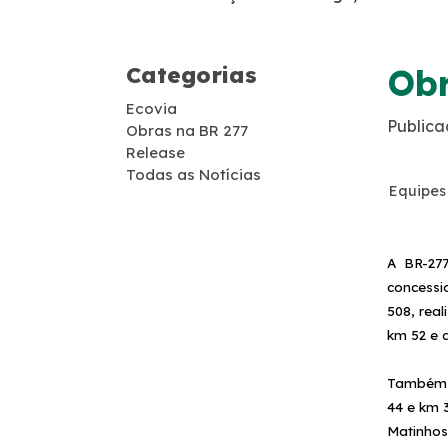
Ações Ambientais
Categorias
Obr
Obras Acordo Leniência
Ecovia
Publica
Passarela Ayrton Senna
Obras na BR 277
Release
Todas as Notícias
Passarela KM 77
Equipes 
Duplicação PR-407
A BR-27
concessi
508, rea
km 52 e 
Também s
44 e km 
Matinhos