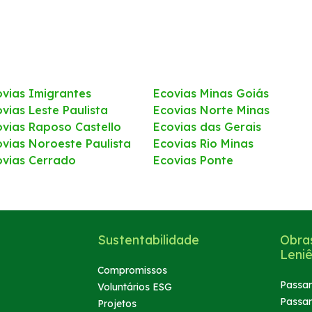
ovias Imigrantes
Ecovias Minas Goiás
vias Leste Paulista
Ecovias Norte Minas
ovias Raposo Castello
Ecovias das Gerais
ovias Noroeste Paulista
Ecovias Rio Minas
ovias Cerrado
Ecovias Ponte
Sustentabilidade
Obra
Leniê
Compromissos
Passar
Voluntários ESG
Passar
Projetos