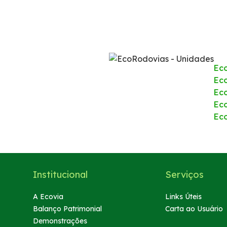
Ec
Eco
Ec
Ec
Ec
Institucional
Serviços
A Ecovia
Links Úteis
Balanço Patrimonial
Carta ao Usuário
Demonstrações